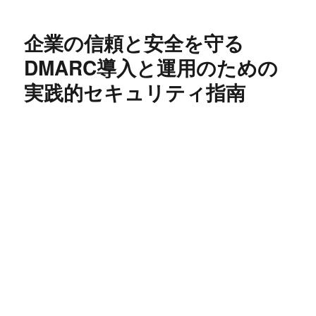
日:
ゴ
リ
企業の信頼と安全を守る
ー
DMARC導入と運用のための
実践的セキュリティ指南