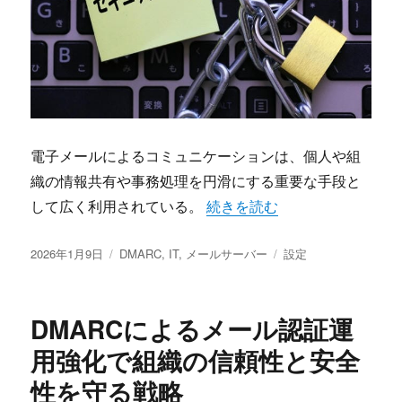
電子メールによるコミュニケーションは、個人や組
織の情報共有や事務処理を円滑にする重要な手段と
“DMARCによるなりすまし
して広く利用されている。
続きを読む
投
カ
タ
2026年1月9日
DMARC
,
IT
,
メールサーバー
設定
稿
テ
グ
日:
ゴ
リ
DMARCによるメール認証運
ー
用強化で組織の信頼性と安全
性を守る戦略