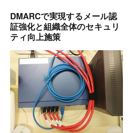
日:
ゴ
リ
DMARCで実現するメール認
ー
証強化と組織全体のセキュリ
ティ向上施策