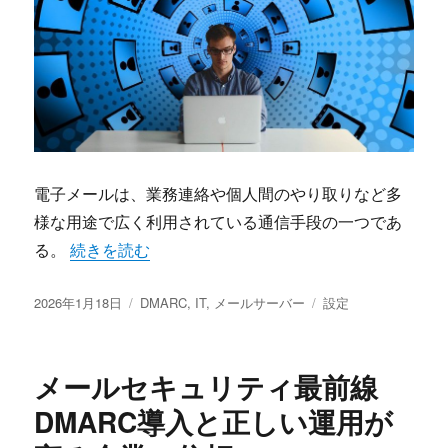
電子メールは、業務連絡や個人間のやり取りなど多
様な用途で広く利用されている通信手段の一つであ
“メールセキュリティ強化時代におけるDMARC導入と
る。
続きを読む
投
カ
タ
2026年1月18日
DMARC
,
IT
,
メールサーバー
設定
稿
テ
グ
日:
ゴ
リ
メールセキュリティ最前線
ー
DMARC導入と正しい運用が