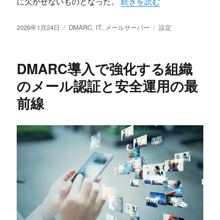
“メールセキュリティの要D
に欠かせないものとなった。
続きを読む
投
カ
タ
2026年1月24日
DMARC
,
IT
,
メールサーバー
設定
稿
テ
グ
日:
ゴ
リ
DMARC導入で強化する組織
ー
のメール認証と安全運用の最
前線