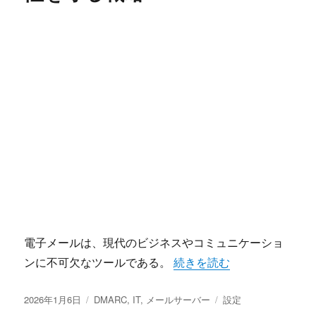
電子メールは、現代のビジネスやコミュニケーショ
“DMARCによるメール認
ンに不可欠なツールである。
続きを読む
投
カ
タ
2026年1月6日
DMARC
,
IT
,
メールサーバー
設定
稿
テ
グ