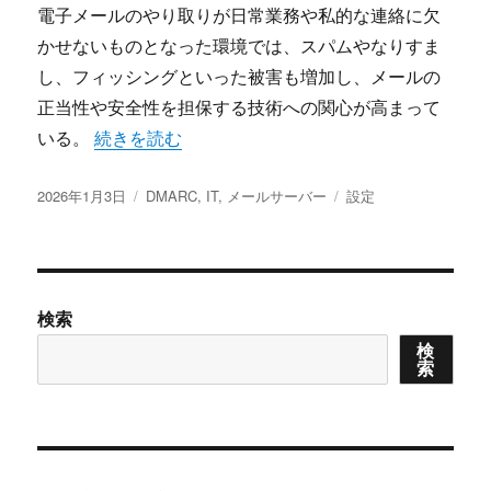
電子メールのやり取りが日常業務や私的な連絡に欠
かせないものとなった環境では、スパムやなりすま
し、フィッシングといった被害も増加し、メールの
正当性や安全性を担保する技術への関心が高まって
“企業の信頼と安全を守るDMARC導入と運用のた
いる。
続きを読む
投
カ
タ
2026年1月3日
DMARC
,
IT
,
メールサーバー
設定
稿
テ
グ
日:
ゴ
リ
ー
検索
検
索