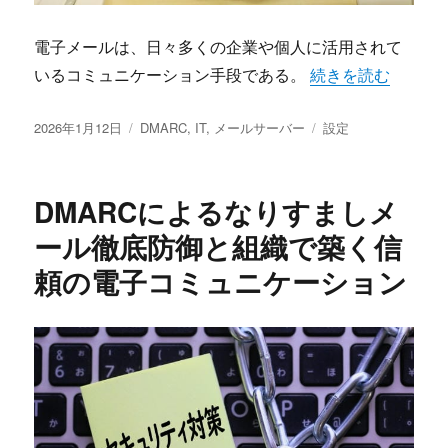
電子メールは、日々多くの企業や個人に活用されて
“DMARCで実現
いるコミュニケーション手段である。
続きを読む
投
カ
タ
2026年1月12日
DMARC
,
IT
,
メールサーバー
設定
稿
テ
グ
日:
ゴ
リ
DMARCによるなりすましメ
ー
ール徹底防御と組織で築く信
頼の電子コミュニケーション