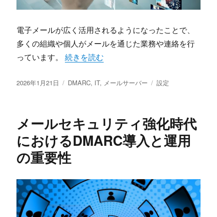
電子メールが広く活用されるようになったことで、
多くの組織や個人がメールを通じた業務や連絡を行
“DMARC導入で強化する組織のメール認証
っています。
続きを読む
投
カ
タ
2026年1月21日
DMARC
,
IT
,
メールサーバー
設定
稿
テ
グ
日:
ゴ
リ
メールセキュリティ強化時代
ー
におけるDMARC導入と運用
の重要性