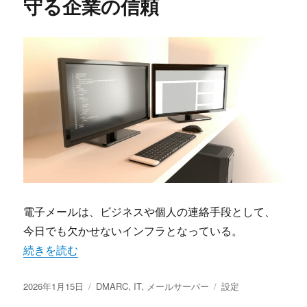
守る企業の信頼
電子メールは、ビジネスや個人の連絡手段として、
今日でも欠かせないインフラとなっている。
“メールセキュリティ最前線DMARC導入と正しい運用が守
続きを読む
投
カ
タ
2026年1月15日
DMARC
,
IT
,
メールサーバー
設定
稿
テ
グ