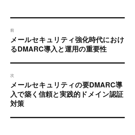
者
日:
ゴ
グ
リ
ー
投
前
稿
メールセキュリティ強化時代におけ
前
るDMARC導入と運用の重要性
の
ナ
投
ビ
稿:
ゲ
次
メールセキュリティの要DMARC導
次
ー
入で築く信頼と実践的ドメイン認証
の
シ
投
対策
稿:
ョ
ン