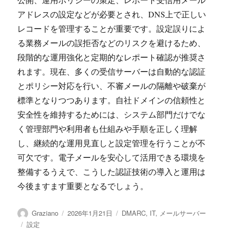
アドレスの設定などが必要とされ、DNS上で正しい
レコードを管理することが重要です。設定誤りによ
る業務メールの誤拒否などのリスクを避けるため、
段階的な運用強化と定期的なレポート確認が推奨さ
れます。現在、多くの受信サーバーは自動的な認証
とポリシー対応を行い、不審メールの隔離や破棄が
標準となりつつあります。自社ドメインの信頼性と
安全性を維持するためには、システム部門だけでな
く管理部門や利用者も仕組みや手順を正しく理解
し、継続的な運用見直しと設定管理を行うことが不
可欠です。電子メールを安心して活用できる環境を
整備するうえで、こうした認証技術の導入と運用は
今後ますます重要となるでしょう。
投
投
カ
Graziano
2026年1月21日
DMARC
,
IT
,
メールサーバー
稿
稿
テ
タ
設定