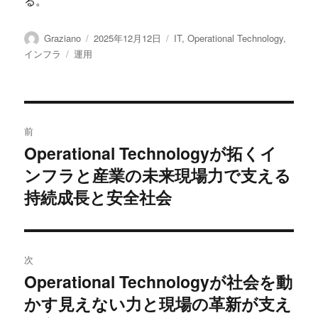
る。
投
投
カ
Graziano
2025年12月12日
IT
,
Operational Technology
,
稿
稿
テ
タ
インフラ
運用
者
日:
ゴ
グ
リ
ー
投
前
稿
Operational Technologyが拓くイ
前
ンフラと産業の未来現場力で支える
の
ナ
投
持続成長と安全社会
ビ
稿:
ゲ
次
ー
Operational Technologyが社会を動
次
シ
かす見えない力と現場の革新が支え
の