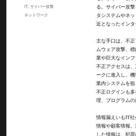
者
稿
カ
IT
,
サイバー攻撃
る。サイバー攻撃
日:
テ
タ
ネットワーク
タシステムやネッ
ゴ
グ
近となったインタ
リ
ー
主な手口は、不正
ムウェア攻撃、標
業や巨大なインフ
不正アクセスは、
ークに進入し、機
業内システムを狙
不正ログインも多
理、プログラムの
情報漏えいもIT
情報や顧客情報、
した情報は、犯罪