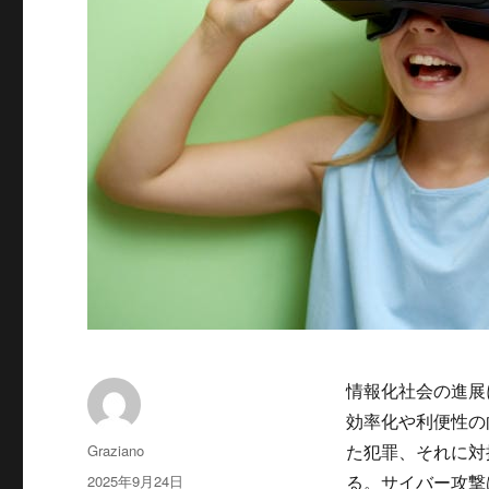
情報化社会の進展
効率化や利便性の
投
Graziano
た犯罪、それに対
稿
投
2025年9月24日
る。サイバー攻撃