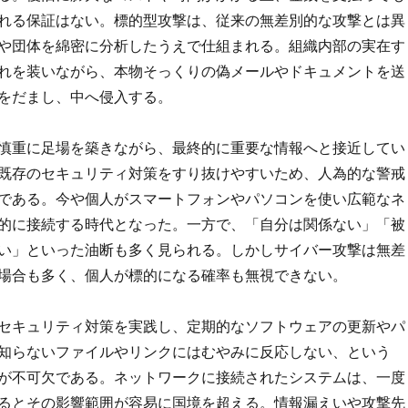
れる保証はない。標的型攻撃は、従来の無差別的な攻撃とは異
や団体を綿密に分析したうえで仕組まれる。組織内部の実在す
れを装いながら、本物そっくりの偽メールやドキュメントを送
をだまし、中へ侵入する。
慎重に足場を築きながら、最終的に重要な情報へと接近してい
既存のセキュリティ対策をすり抜けやすいため、人為的な警戒
である。今や個人がスマートフォンやパソコンを使い広範なネ
的に接続する時代となった。一方で、「自分は関係ない」「被
い」といった油断も多く見られる。しかしサイバー攻撃は無差
場合も多く、個人が標的になる確率も無視できない。
セキュリティ対策を実践し、定期的なソフトウェアの更新やパ
知らないファイルやリンクにはむやみに反応しない、という
が不可欠である。ネットワークに接続されたシステムは、一度
るとその影響範囲が容易に国境を超える。情報漏えいや攻撃先