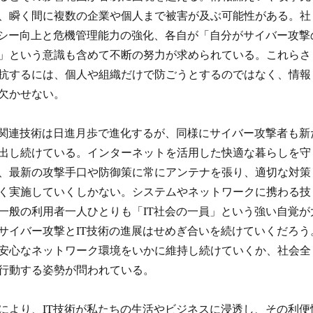
、瞬く間に複数の企業や個人まで被害が及ぶ可能性がある。社
ラシー向上と危機管理能力の強化、各自が「自分がサイバー攻撃
」という意識も含めて不断の努力が求められている。これらさ
抗するには、個人や組織だけで防ごうとするのではなく、情報
欠かせない。
T関連技術は日進月歩で進化するが、同様にサイバー攻撃者も新
出し続けている。インターネットを活用した快適な暮らしを守
、最新の攻撃手口や防御策に常にアンテナを張り、適切な対策
く実施していくしかない。システムやネットワークに携わる技
一般の利用者一人ひとりも「IT社会の一員」という強い自覚が
サイバー攻撃とIT技術の進展はせめぎ合いを続けていくだろう
安心なネットワーク環境をいかに維持し続けていくか、社会全
行動する姿勢が問われている。
により、IT技術が私たちの生活やビジネスに浸透し、その利便