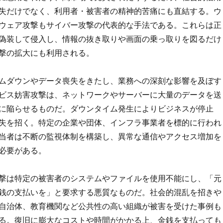
失だけでなく、利用者・被害者の精神的苦痛にも直結する。ウ
ウェア攻撃もサイバー攻撃の代表的な手法である。これらは正
偽装して侵入し、情報の抜き取りや画面の乗っ取りを図るだけ
撃の拡大にも利用される。
ムダウンやデータ喪失をきたし、業務への深刻な影響を及ぼす
ビス妨害攻撃は、ネットワークやサーバーに大量のデータを送
に陥らせるものだ。ダウンタイム発生によりビジネスが停止
失を招く。特定の企業や団体、インフラ事業者を標的に行われ
当者は不断の監視体制を構築し、異常な通信やアクセス増加を
必要がある。
撃は特定の被害者のシステムやファイルを使用不能にし、「元
銭の支払いを」と要求する悪質なものだ。社会的混乱を招きや
自治体、教育機関など公共性の高い組織が被害を受けた事例も
る。復旧に膨大なコストや時間がかかる上、金銭を支払っても