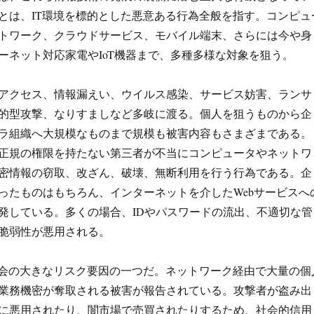
とは、IT環境を標的とした悪意ある行為全般を指す。コンピュ
トワーク、クラウドサービス、モバイル端末、さらには今や身
ーネット対応家電やIoT機器まで、多種多様な対象を狙う。
アクセス、情報漏えい、ウイルス感染、サービス妨害、ランサ
的型攻撃、なりすましなど多岐に渡る。個人を狙うものから企
ラ組織へ大規模なものまで規模も被害内容もさまざまである。
正規の権限を持たない第三者が不当にコンピュータやネットワ
密情報の窃取、改ざん、破壊、無断利用を行う行為である。企
ったものはもちろん、インターネットを介したWebサービスへ
発している。多くの場合、IDやパスワードの流出、不適切な管
脆弱性が悪用される。
社会の大きなリスク要因の一つだ。ネットワーク経由で大量の個
業務機密が奪取される被害が報告されている。攻撃者が盗み出
に悪用されたり、闇市場で売買されたりするため、社会的信用