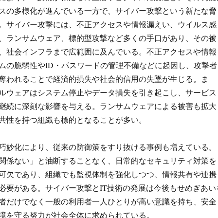
スの多様化が進んでいる一方で、サイバー攻撃という新たな脅
。サイバー攻撃には、不正アクセスや情報漏えい、ウイルス感
、ランサムウェア、標的型攻撃など多くの手口があり、その被
、社会インフラまで広範囲に及んでいる。不正アクセスや情報
ムの脆弱性やID・パスワードの管理不備などに起因し、攻撃者
奪われることで経済的損失や社会的信用の失墜が生じる。ま
ルウェアはシステム停止やデータ損失を引き起こし、サービス
継続に深刻な影響を与える。ランサムウェアによる被害も拡大
共性を持つ組織も標的となることが多い。
巧妙化により、従来の防御策をすり抜ける事例も増えている。
関係ない」と油断することなく、日常的なセキュリティ対策を
可欠であり、組織でも監視体制を強化しつつ、情報共有や連携
必要がある。サイバー攻撃とIT技術の発展は今後もせめぎあい
者だけでなく一般の利用者一人ひとりが高い意識を持ち、安全
境を守る努力が社会全体に求められている。